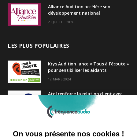
Alliance Audition accélère son
développement national
23 JUILLET 2026
LES PLUS POPULAIRES
Krys Audition lance « Tous à l’écoute »
pour sensibiliser les aidants
12 MARS 2024
Atol renforce la relation client avec
une nouvelle campagne axée sur la
satisfaction
25 FÉVRIER 2025
Nouveau Directeur Général chez
Audition Conseil