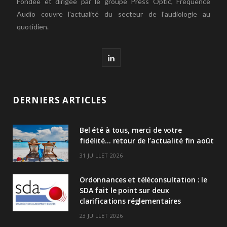
Fondée et dirigée par le groupe Press Optic, Fréquence
Audio couvre l'actualité du secteur de l'audiologie au
quotidien.
L
i
n
DERNIERS ARTICLES
k
Bel été à tous, merci de votre
e
fidélité… retour de l’actualité fin août
d
31 JUILLET 2026
I
Ordonnances et téléconsultation : le
n
SDA fait le point sur deux
clarifications réglementaires
23 JUILLET 2026