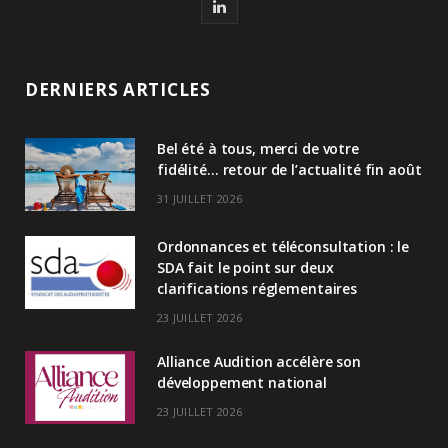
L
i
n
DERNIERS ARTICLES
k
Bel été à tous, merci de votre
e
fidélité… retour de l’actualité fin août
d
31 JUILLET 2026
I
Ordonnances et téléconsultation : le
n
SDA fait le point sur deux
clarifications réglementaires
23 JUILLET 2026
Alliance Audition accélère son
développement national
23 JUILLET 2026