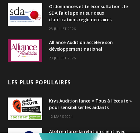
I
Ordonnances et téléconsultation : le
n
SDA fait le point sur deux
clarifications réglementaires
23 JUILLET 2026
Alliance Audition accélère son
développement national
23 JUILLET 2026
LES PLUS POPULAIRES
Krys Audition lance « Tous à l’écoute »
pour sensibiliser les aidants
12 MARS 2024
Atol renforce la relation client avec
une nouvelle campagne axée sur la