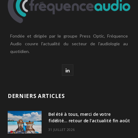
Fondée et dirigée par le groupe Press Optic, Fréquence
Audio couvre l'actualité du secteur de l'audiologie au
quotidien.
L
i
n
DERNIERS ARTICLES
k
Bel été à tous, merci de votre
e
fidélité… retour de l’actualité fin août
d
31 JUILLET 2026