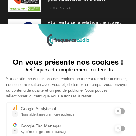
12 MARS 2024
Atol renforce la relation client avec
une nouvelle campagne axée sur la
satisfaction
25 FÉVRIER 2025
Nouveau Directeur Général chez
Audition Conseil
27 MARS 2024
Copyright © 2026 | Tous droits réservés |
Contact
|
Mentions légales
|
Politique de confidentialité
|
Plan du site
| Site réalisé par
Visiperf
et