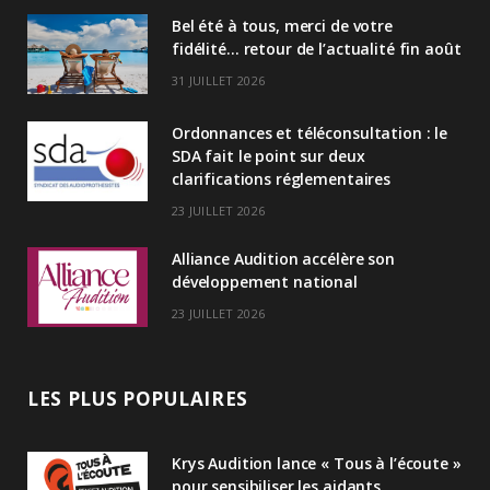
Bel été à tous, merci de votre
e
fidélité… retour de l’actualité fin août
d
31 JUILLET 2026
I
Ordonnances et téléconsultation : le
n
SDA fait le point sur deux
clarifications réglementaires
23 JUILLET 2026
Alliance Audition accélère son
développement national
23 JUILLET 2026
LES PLUS POPULAIRES
Krys Audition lance « Tous à l’écoute »
pour sensibiliser les aidants