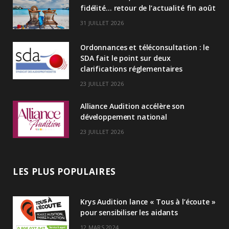
fidélité… retour de l’actualité fin août
d
31 JUILLET 2026
I
Ordonnances et téléconsultation : le
n
SDA fait le point sur deux
clarifications réglementaires
23 JUILLET 2026
Alliance Audition accélère son
développement national
23 JUILLET 2026
LES PLUS POPULAIRES
Krys Audition lance « Tous à l’écoute »
pour sensibiliser les aidants
12 MARS 2024