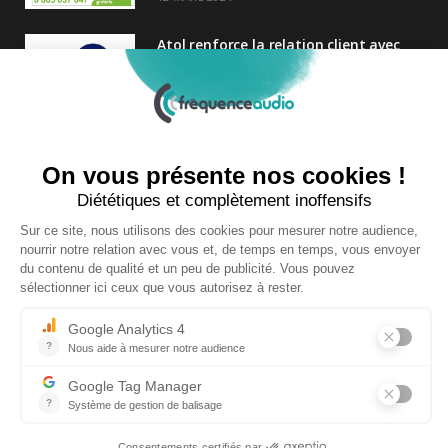
Atol renforce la relation client avec
une nouvelle campagne axée sur la
satisfaction
25 FÉVRIER 2025
Nouveau Directeur Général chez
Audition Conseil
27 MARS 2024
Copyright © 2026 | Tous droits réservés |
Contact
|
Mentions légales
|
Politique de confidentialité
|
Plan du site
| Site réalisé par
Visiperf
et
Mediapost