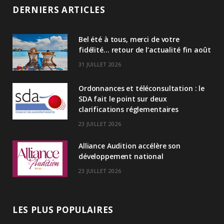
n
DERNIERS ARTICLES
k
Bel été à tous, merci de votre
e
fidélité… retour de l’actualité fin août
d
31 JUILLET 2026
I
Ordonnances et téléconsultation : le
n
SDA fait le point sur deux
clarifications réglementaires
23 JUILLET 2026
Alliance Audition accélère son
développement national
23 JUILLET 2026
LES PLUS POPULAIRES