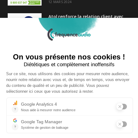
12 MARS 2024
Atol renforce la relation client avec
une nouvelle campagne axée sur la
satisfaction
25 FÉVRIER 2025
Nouveau Directeur Général chez
Audition Conseil
27 MARS 2024
Copyright © 2026 | Tous droits réservés |
Contact
|
Mentions légales
|
Politique de confidentialité
|
Plan du site
| Site réalisé par
Visiperf
et
Mediapost