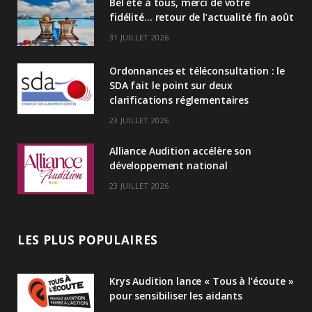
Bel été à tous, merci de votre
e
fidélité… retour de l’actualité fin août
d
31 JUILLET 2026
I
Ordonnances et téléconsultation : le
n
SDA fait le point sur deux
clarifications réglementaires
23 JUILLET 2026
Alliance Audition accélère son
développement national
23 JUILLET 2026
LES PLUS POPULAIRES
Krys Audition lance « Tous à l’écoute »
pour sensibiliser les aidants