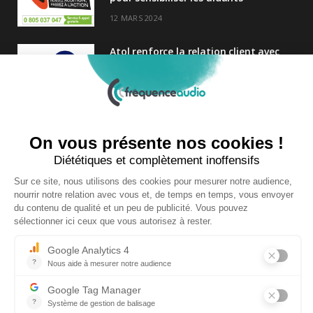
12 MARS 2024
Atol renforce la relation client avec
une nouvelle campagne axée sur la
satisfaction
25 FÉVRIER 2025
Nouveau Directeur Général chez
Audition Conseil
27 MARS 2024
Copyright © 2026 | Tous droits réservés |
Contact
|
Mentions légales
|
Politique de confidentialité
|
Plan du site
| Site réalisé par
Visiperf
et