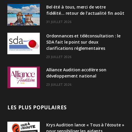
Bel été à tous, merci de votre
e
fidélité… retour de l’actualité fin août
d
31 JUILLET 2026
I
Ordonnances et téléconsultation : le
n
SDA fait le point sur deux
clarifications réglementaires
23 JUILLET 2026
Alliance Audition accélère son
développement national
23 JUILLET 2026
LES PLUS POPULAIRES
Krys Audition lance « Tous à l’écoute »
pour sensibiliser les aidants