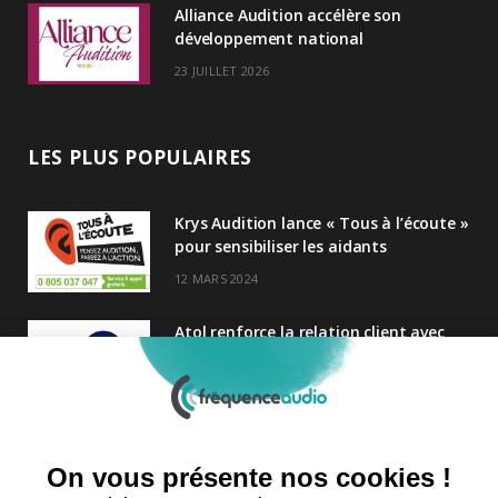
Alliance Audition accélère son
développement national
23 JUILLET 2026
LES PLUS POPULAIRES
Krys Audition lance « Tous à l’écoute »
pour sensibiliser les aidants
12 MARS 2024
Atol renforce la relation client avec
une nouvelle campagne axée sur la
satisfaction
25 FÉVRIER 2025
Nouveau Directeur Général chez
Audition Conseil