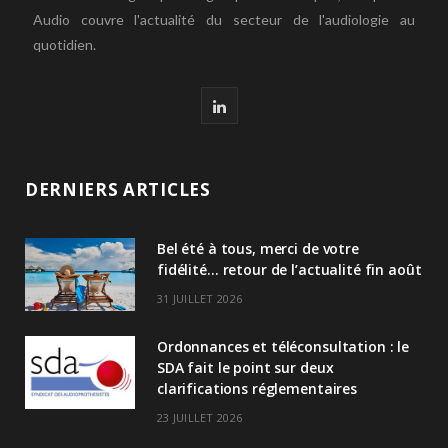
Audio couvre l'actualité du secteur de l'audiologie au
quotidien.
L
i
n
DERNIERS ARTICLES
k
Bel été à tous, merci de votre
e
fidélité… retour de l’actualité fin août
d
31 JUILLET 2026
I
Ordonnances et téléconsultation : le
n
SDA fait le point sur deux
clarifications réglementaires
23 JUILLET 2026