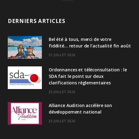
i
n
DERNIERS ARTICLES
k
Bel été à tous, merci de votre
e
fidélité… retour de l’actualité fin août
d
31 JUILLET 2026
I
Ordonnances et téléconsultation : le
n
SDA fait le point sur deux
clarifications réglementaires
23 JUILLET 2026
Alliance Audition accélère son
développement national
23 JUILLET 2026