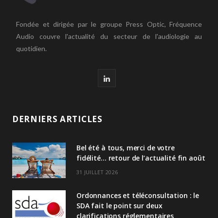
Fondée et dirigée par le groupe Press Optic, Fréquence
Audio couvre l'actualité du secteur de l'audiologie au
quotidien.
L
i
n
DERNIERS ARTICLES
k
Bel été à tous, merci de votre
e
fidélité… retour de l’actualité fin août
d
31 JUILLET 2026
I
Ordonnances et téléconsultation : le
n
SDA fait le point sur deux
clarifications réglementaires