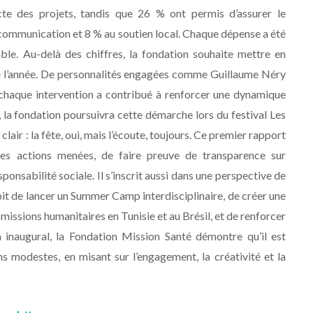
te des projets, tandis que 26 % ont permis d’assurer le
a communication et 8 % au soutien local. Chaque dépense a été
le. Au-delà des chiffres, la fondation souhaite mettre en
nné l’année. De personnalités engagées comme Guillaume Néry
chaque intervention a contribué à renforcer une dynamique
 la fondation poursuivra cette démarche lors du festival Les
ir : la fête, oui, mais l’écoute, toujours. Ce premier rapport
es actions menées, de faire preuve de transparence sur
ponsabilité sociale. Il s’inscrit aussi dans une perspective de
t de lancer un Summer Camp interdisciplinaire, de créer une
s missions humanitaires en Tunisie et au Brésil, et de renforcer
n inaugural, la Fondation Mission Santé démontre qu’il est
 modestes, en misant sur l’engagement, la créativité et la