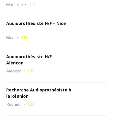
Marseille
CDI
Audioprothésiste H/F – Nice
Nice
CDI
Audioprothésiste H/F –
Alençon
Alençon
CDI
Recherche Audioprothésiste à
la Réunion
Réunion
CDI