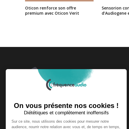
Oticon renforce son offre
Sensorion conf
premium avec Oticon Verit
d’Audiogene 
Fondée et dirigée par le groupe Press Optic,
Fréquence Audio couvre l'actualité du secteur de
l'audiologie au quotidien.