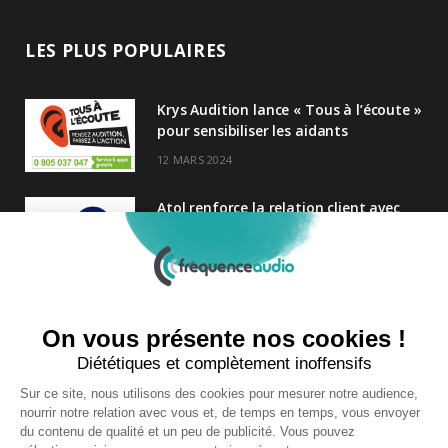
LES PLUS POPULAIRES
Krys Audition lance « Tous à l’écoute »
pour sensibiliser les aidants
12 MARS 2024
Atol renforce la relation client avec
une nouvelle campagne axée sur la
satisfaction
25 FÉVRIER 2025
Nouveau Directeur Général chez
Audition Conseil
27 MARS 2024