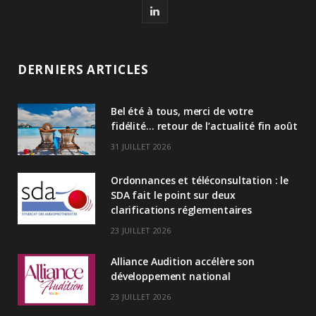
L
i
n
DERNIERS ARTICLES
k
Bel été à tous, merci de votre
e
fidélité… retour de l’actualité fin août
d
31 JUILLET 2026
I
Ordonnances et téléconsultation : le
n
SDA fait le point sur deux
clarifications réglementaires
23 JUILLET 2026
Alliance Audition accélère son
développement national
23 JUILLET 2026