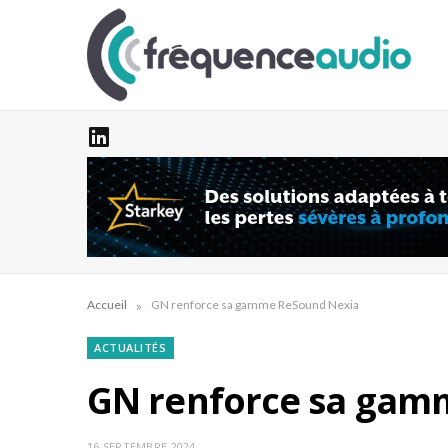
»
Accueil
GN renforce sa gamme ReSound Nexia
ACTUALITÉS
GN renforce sa gam
16 SEPTEMBRE 2024