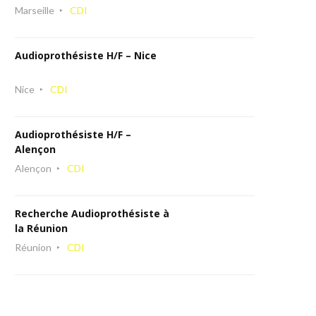
Marseille
CDI
Audioprothésiste H/F – Nice
Nice
CDI
Audioprothésiste H/F –
Alençon
Alençon
CDI
Recherche Audioprothésiste à
la Réunion
Réunion
CDI