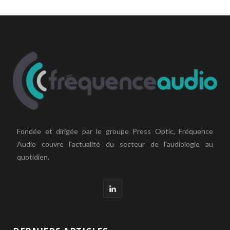
Fondée et dirigée par le groupe Press Optic, Fréquence
Audio couvre l'actualité du secteur de l'audiologie au
quotidien.
L
i
n