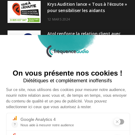
Krys Audition lance « Tous à l’écoute »
pour sensibiliser les aidants
12 MARS 2024
Atol renforce la relation client avec
une nouvelle campagne axée sur la
satisfaction
25 FÉVRIER 2025
Nouveau Directeur Général chez
Audition Conseil
27 MARS 2024
Copyright © 2026 | Tous droits réservés |
Contact
|
Mentions légales