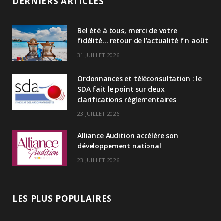
DERNIERS ARTICLES
k
Bel été à tous, merci de votre
e
fidélité… retour de l’actualité fin août
d
31 JUILLET 2026
I
Ordonnances et téléconsultation : le
n
SDA fait le point sur deux
clarifications réglementaires
23 JUILLET 2026
Alliance Audition accélère son
développement national
23 JUILLET 2026
LES PLUS POPULAIRES