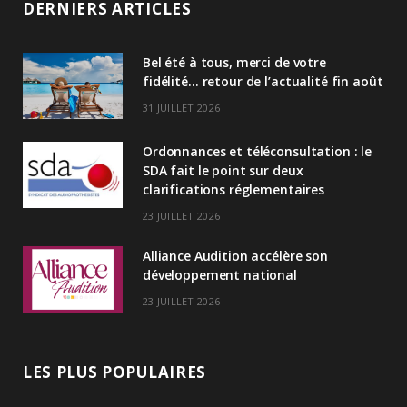
DERNIERS ARTICLES
k
Bel été à tous, merci de votre
e
fidélité… retour de l’actualité fin août
d
31 JUILLET 2026
I
Ordonnances et téléconsultation : le
n
SDA fait le point sur deux
clarifications réglementaires
23 JUILLET 2026
Alliance Audition accélère son
développement national
23 JUILLET 2026
LES PLUS POPULAIRES