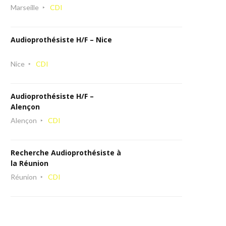
Marseille
CDI
Audioprothésiste H/F – Nice
Nice
CDI
Audioprothésiste H/F –
Alençon
Alençon
CDI
Recherche Audioprothésiste à
la Réunion
Réunion
CDI