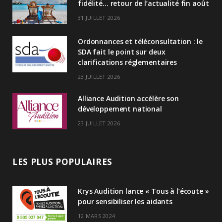
fidélité… retour de l’actualité fin août
d
31 JUILLET 2026
I
Ordonnances et téléconsultation : le
n
SDA fait le point sur deux
clarifications réglementaires
23 JUILLET 2026
Alliance Audition accélère son
développement national
23 JUILLET 2026
LES PLUS POPULAIRES
Krys Audition lance « Tous à l’écoute »
pour sensibiliser les aidants
12 MARS 2024