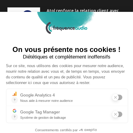
Atol renforce la relation client avec
une nouvelle campagne axée sur la
satisfaction
25 FÉVRIER 2025
Nouveau Directeur Général chez
Audition Conseil
27 MARS 2024
Copyright © 2026 | Tous droits réservés |
Contact
|
Mentions légales
|
Politique de confidentialité
|
Plan du site
| Site réalisé par
Visiperf
et
Mediapost