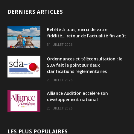
n
DERNIERS ARTICLES
k
Bel été à tous, merci de votre
e
fidélité… retour de l’actualité fin août
d
31 JUILLET 2026
I
Ordonnances et téléconsultation : le
n
SDA fait le point sur deux
clarifications réglementaires
23 JUILLET 2026
Alliance Audition accélère son
développement national
23 JUILLET 2026
LES PLUS POPULAIRES