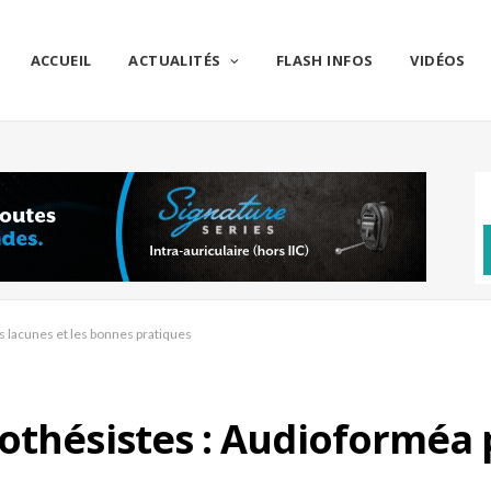
ACCUEIL
ACTUALITÉS
FLASH INFOS
VIDÉOS
s lacunes et les bonnes pratiques
othésistes : Audioforméa p
s