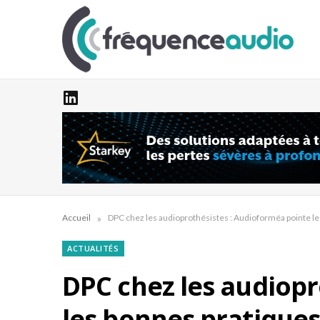
»
Accueil
DPC chez les audioprothésistes : Audioforméa pointe le
ACTUALITÉS
DPC chez les audiopr
les bonnes pratique