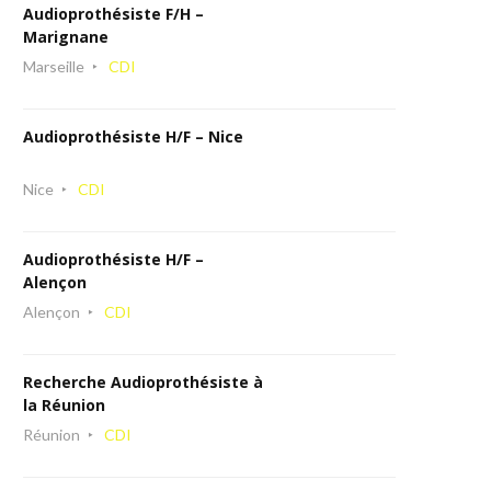
Audioprothésiste F/H –
Marignane
Marseille
CDI
Audioprothésiste H/F – Nice
Nice
CDI
Audioprothésiste H/F –
Alençon
Alençon
CDI
Recherche Audioprothésiste à
la Réunion
Réunion
CDI