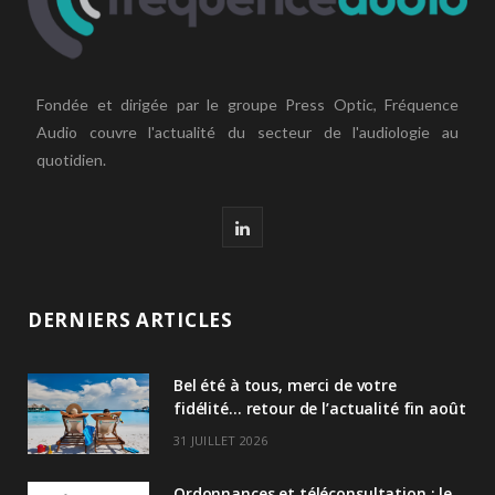
Fondée et dirigée par le groupe Press Optic, Fréquence
Audio couvre l'actualité du secteur de l'audiologie au
quotidien.
L
i
n
DERNIERS ARTICLES
k
Bel été à tous, merci de votre
e
fidélité… retour de l’actualité fin août
d
31 JUILLET 2026
I
Ordonnances et téléconsultation : le