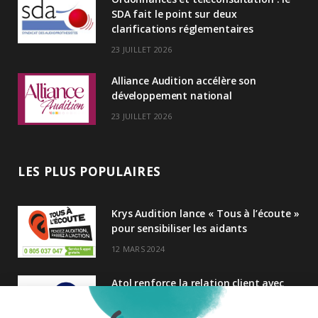
n
SDA fait le point sur deux
clarifications réglementaires
23 JUILLET 2026
Alliance Audition accélère son
développement national
23 JUILLET 2026
LES PLUS POPULAIRES
Krys Audition lance « Tous à l’écoute »
pour sensibiliser les aidants
12 MARS 2024
Atol renforce la relation client avec
une nouvelle campagne axée sur la
satisfaction