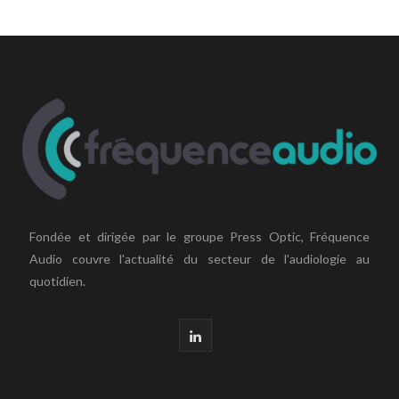
Fondée et dirigée par le groupe Press Optic, Fréquence
Audio couvre l'actualité du secteur de l'audiologie au
quotidien.
L
i