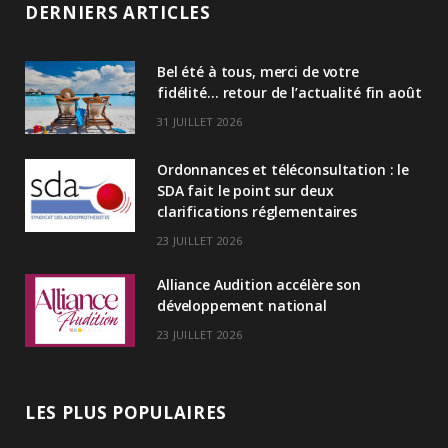
n
DERNIERS ARTICLES
k
Bel été à tous, merci de votre
e
fidélité… retour de l’actualité fin août
d
31 JUILLET 2026
I
Ordonnances et téléconsultation : le
n
SDA fait le point sur deux
clarifications réglementaires
23 JUILLET 2026
Alliance Audition accélère son
développement national
23 JUILLET 2026
LES PLUS POPULAIRES