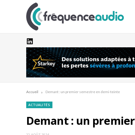
»
Accueil
Demant : un premier semestre en demi-teinte
ACTUALITÉS
Demant : un premier
22 AOÛT 2024