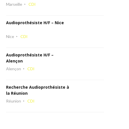
Marseille
CDI
Audioprothésiste H/F – Nice
Nice
CDI
Audioprothésiste H/F –
Alençon
Alençon
CDI
Recherche Audioprothésiste à
la Réunion
Réunion
CDI