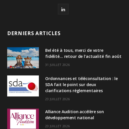
L
i
n
DERNIERS ARTICLES
k
Bel été à tous, merci de votre
e
fidélité… retour de l’actualité fin août
d
31 JUILLET 2026
I
Ordonnances et téléconsultation : le
n
SDA fait le point sur deux
clarifications réglementaires
23 JUILLET 2026
Alliance Audition accélère son
développement national
23 JUILLET 2026