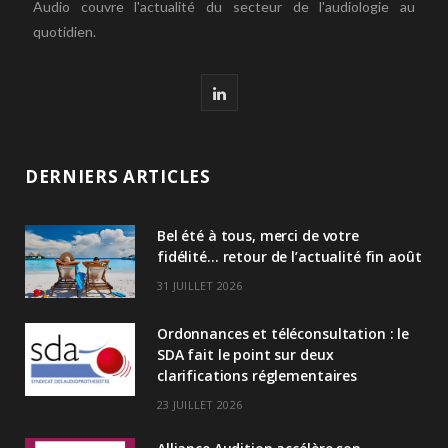
Audio couvre l'actualité du secteur de l'audiologie au
quotidien.
L
i
n
DERNIERS ARTICLES
k
Bel été à tous, merci de votre
e
fidélité… retour de l’actualité fin août
d
31 JUILLET 2026
I
Ordonnances et téléconsultation : le
n
SDA fait le point sur deux
clarifications réglementaires
23 JUILLET 2026