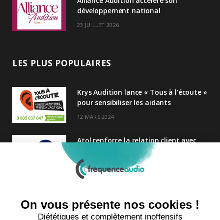
Alliance Audition accélère son
développement national
23 JUILLET 2026
LES PLUS POPULAIRES
Krys Audition lance « Tous à l’écoute »
pour sensibiliser les aidants
12 MARS 2024
Atol renforce la relation client avec
une nouvelle campagne axée sur la
satisfaction
25 FÉVRIER 2025
Nouveau Directeur Général chez
Audition Conseil