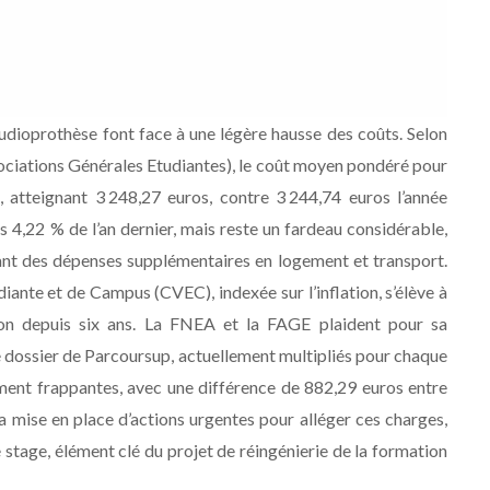
 audioprothèse font face à une légère hausse des coûts. Selon
ciations Générales Etudiantes), le coût moyen pondéré pour
 atteignant 3 248,27 euros, contre 3 244,74 euros l’année
4,22 % de l’an dernier, mais reste un fardeau considérable,
tant des dépenses supplémentaires en logement et transport.
iante et de Campus (CVEC), indexée sur l’inflation, s’élève à
on depuis six ans. La FNEA et la FAGE plaident pour sa
de dossier de Parcoursup, actuellement multipliés pour chaque
ement frappantes, avec une différence de 882,29 euros entre
 mise en place d’actions urgentes pour alléger ces charges,
 stage, élément clé du projet de réingénierie de la formation