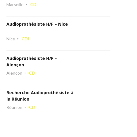
Marseille
CDI
Audioprothésiste H/F – Nice
Nice
CDI
Audioprothésiste H/F –
Alençon
Alençon
CDI
Recherche Audioprothésiste à
la Réunion
Réunion
CDI