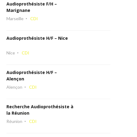
Audioprothésiste F/H –
Marignane
Marseille
CDI
Audioprothésiste H/F – Nice
Nice
CDI
Audioprothésiste H/F –
Alençon
Alençon
CDI
Recherche Audioprothésiste à
la Réunion
Réunion
CDI