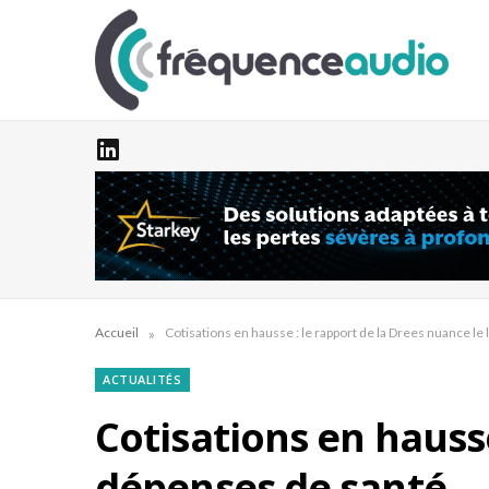
»
Accueil
Cotisations en hausse : le rapport de la Drees nuance le
ACTUALITÉS
Cotisations en hausse
dépenses de santé