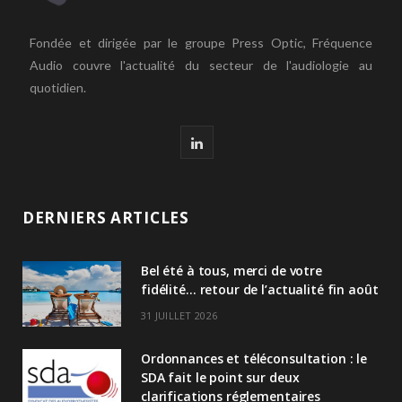
Fondée et dirigée par le groupe Press Optic, Fréquence
Audio couvre l'actualité du secteur de l'audiologie au
quotidien.
L
i
n
DERNIERS ARTICLES
k
Bel été à tous, merci de votre
e
fidélité… retour de l’actualité fin août
d
31 JUILLET 2026
I
Ordonnances et téléconsultation : le
n
SDA fait le point sur deux
clarifications réglementaires