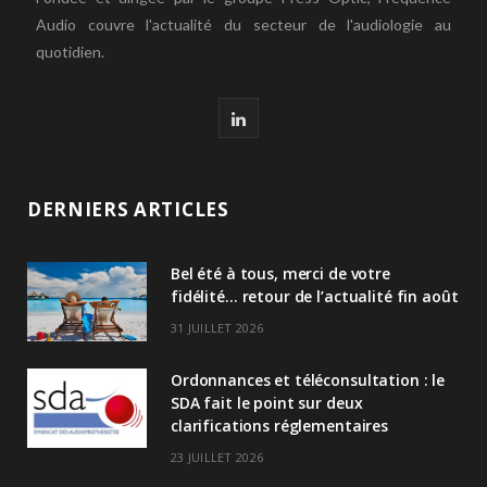
Audio couvre l'actualité du secteur de l'audiologie au
quotidien.
L
i
n
DERNIERS ARTICLES
k
Bel été à tous, merci de votre
e
fidélité… retour de l’actualité fin août
d
31 JUILLET 2026
I
Ordonnances et téléconsultation : le
n
SDA fait le point sur deux
clarifications réglementaires
23 JUILLET 2026