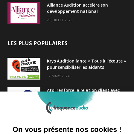
Alliance Audition accélère son
développement national
23 JUILLET 2026
LES PLUS POPULAIRES
Krys Audition lance « Tous à l’écoute »
pour sensibiliser les aidants
12 MARS 2024
Atol renforce la relation client avec
une nouvelle campagne axée sur la
satisfaction
25 FÉVRIER 2025
Nouveau Directeur Général chez
Audition Conseil