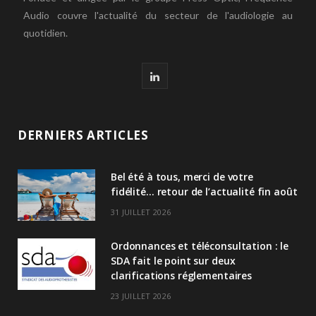
Audio couvre l'actualité du secteur de l'audiologie au
quotidien.
L
i
n
DERNIERS ARTICLES
k
Bel été à tous, merci de votre
e
fidélité… retour de l’actualité fin août
d
31 JUILLET 2026
I
Ordonnances et téléconsultation : le
n
SDA fait le point sur deux
clarifications réglementaires
23 JUILLET 2026