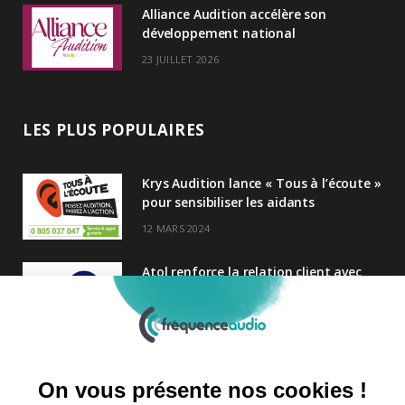
Alliance Audition accélère son
développement national
23 JUILLET 2026
LES PLUS POPULAIRES
Krys Audition lance « Tous à l’écoute »
pour sensibiliser les aidants
12 MARS 2024
Atol renforce la relation client avec
une nouvelle campagne axée sur la
satisfaction
25 FÉVRIER 2025
Nouveau Directeur Général chez
Audition Conseil