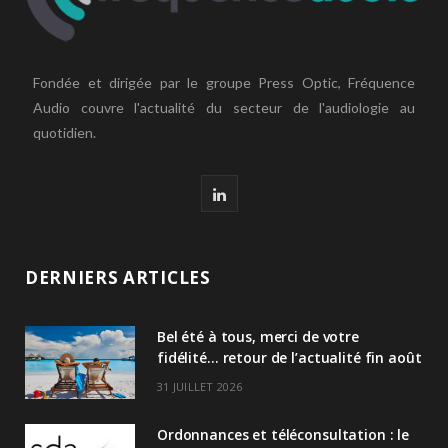
Fondée et dirigée par le groupe Press Optic, Fréquence
Audio couvre l'actualité du secteur de l'audiologie au
quotidien.
L
i
n
DERNIERS ARTICLES
k
Bel été à tous, merci de votre
e
fidélité… retour de l’actualité fin août
d
31 JUILLET 2026
I
Ordonnances et téléconsultation : le