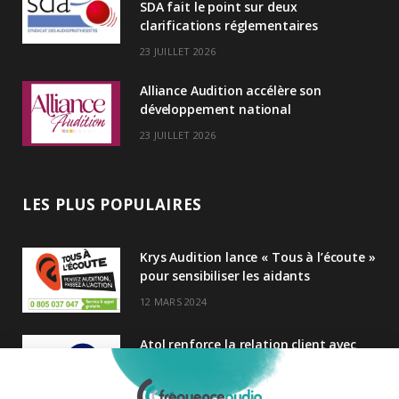
n
SDA fait le point sur deux
clarifications réglementaires
23 JUILLET 2026
Alliance Audition accélère son
développement national
23 JUILLET 2026
LES PLUS POPULAIRES
Krys Audition lance « Tous à l’écoute »
pour sensibiliser les aidants
12 MARS 2024
Atol renforce la relation client avec
une nouvelle campagne axée sur la
satisfaction