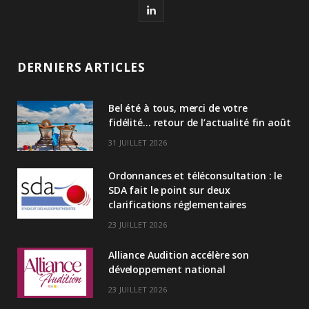
L
i
n
DERNIERS ARTICLES
k
Bel été à tous, merci de votre
e
fidélité… retour de l’actualité fin août
d
31 JUILLET 2026
I
Ordonnances et téléconsultation : le
n
SDA fait le point sur deux
clarifications réglementaires
23 JUILLET 2026
Alliance Audition accélère son
développement national
23 JUILLET 2026