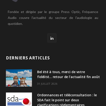
Fondée et dirigée par le groupe Press Optic, Fréquence
Audio couvre l'actualité du secteur de l'audiologie au
quotidien.
L
i
n
DERNIERS ARTICLES
k
Bel été à tous, merci de votre
e
fidélité… retour de l’actualité fin août
d
31 JUILLET 2026
I
Ordonnances et téléconsultation : le
n
SDA fait le point sur deux
clarifications réglementaires