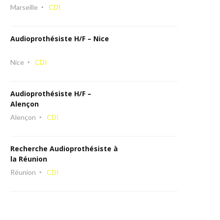
Marseille
CDI
Audioprothésiste H/F – Nice
Nice
CDI
Audioprothésiste H/F –
Alençon
Alençon
CDI
Recherche Audioprothésiste à
la Réunion
Réunion
CDI