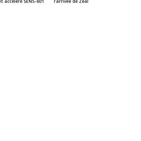
et accélère SENS-601
l’arrivée de Zeal