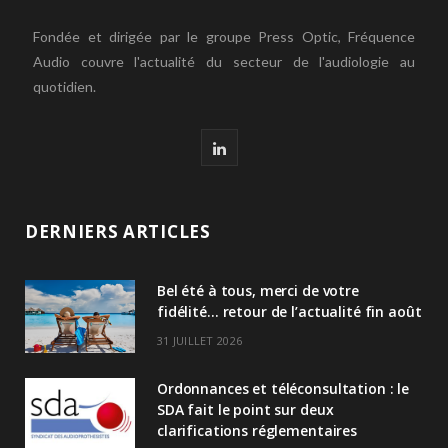
Fondée et dirigée par le groupe Press Optic, Fréquence
Audio couvre l'actualité du secteur de l'audiologie au
quotidien.
L
i
n
DERNIERS ARTICLES
k
Bel été à tous, merci de votre
e
fidélité… retour de l’actualité fin août
d
31 JUILLET 2026
I
Ordonnances et téléconsultation : le
n
SDA fait le point sur deux
clarifications réglementaires