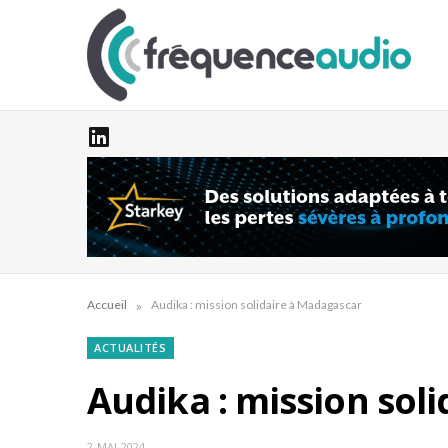
»
Accueil
Audika : mission solidaire à Madagascar
ACTUALITÉS
Audika : mission sol
2 MAI 2024