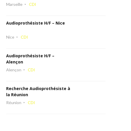
Marseille
CDI
Audioprothésiste H/F – Nice
Nice
CDI
Audioprothésiste H/F –
Alençon
Alençon
CDI
Recherche Audioprothésiste à
la Réunion
Réunion
CDI