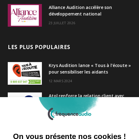
Alliance Audition accélère son
développement national
23 JUILLET 2026
LES PLUS POPULAIRES
Krys Audition lance « Tous à l’écoute »
pour sensibiliser les aidants
12 MARS 2024
Atol renforce la relation client avec
une nouvelle campagne axée sur la
satisfaction
25 FÉVRIER 2025
Nouveau Directeur Général chez
Audition Conseil