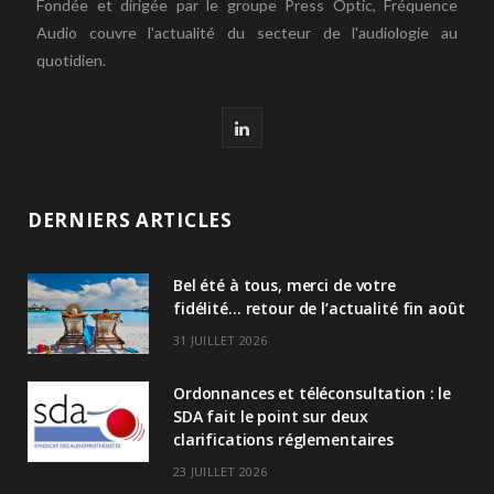
Fondée et dirigée par le groupe Press Optic, Fréquence
Audio couvre l'actualité du secteur de l'audiologie au
quotidien.
L
i
n
DERNIERS ARTICLES
k
Bel été à tous, merci de votre
e
fidélité… retour de l’actualité fin août
d
31 JUILLET 2026
I
Ordonnances et téléconsultation : le
n
SDA fait le point sur deux
clarifications réglementaires
23 JUILLET 2026