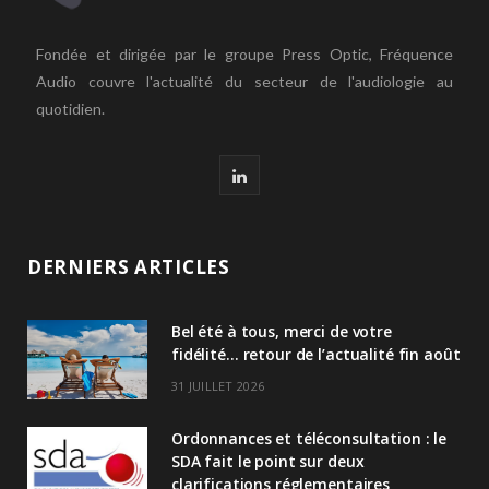
Fondée et dirigée par le groupe Press Optic, Fréquence
Audio couvre l'actualité du secteur de l'audiologie au
quotidien.
L
i
n
DERNIERS ARTICLES
k
Bel été à tous, merci de votre
e
fidélité… retour de l’actualité fin août
d
31 JUILLET 2026
I
Ordonnances et téléconsultation : le
n
SDA fait le point sur deux
clarifications réglementaires