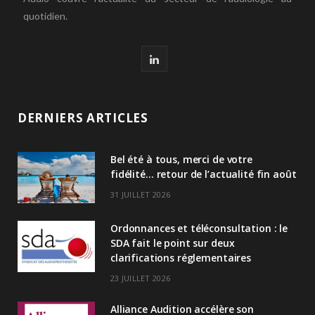
quotidien.
L
i
n
DERNIERS ARTICLES
k
Bel été à tous, merci de votre
e
fidélité… retour de l’actualité fin août
d
31 JUILLET 2026
I
Ordonnances et téléconsultation : le
n
SDA fait le point sur deux
clarifications réglementaires
23 JUILLET 2026
Alliance Audition accélère son