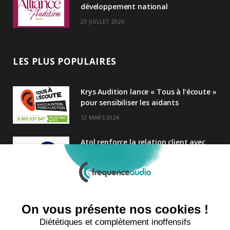
développement national
23 JUILLET 2026
LES PLUS POPULAIRES
Krys Audition lance « Tous à l’écoute »
pour sensibiliser les aidants
12 MARS 2024
Atol renforce la relation client avec
une nouvelle campagne axée sur la
satisfaction
25 FÉVRIER 2025
Nouveau Directeur Général chez
Audition Conseil
27 MARS 2024