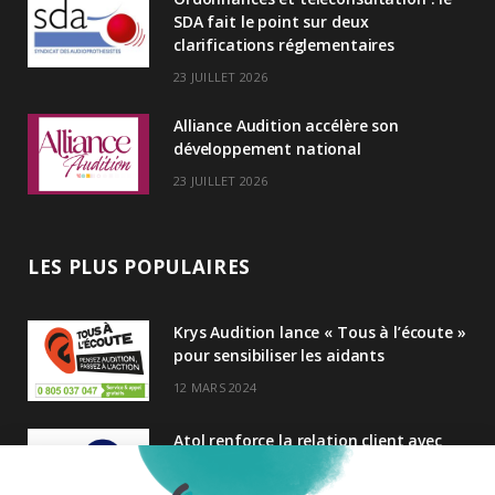
n
SDA fait le point sur deux
clarifications réglementaires
23 JUILLET 2026
Alliance Audition accélère son
développement national
23 JUILLET 2026
LES PLUS POPULAIRES
Krys Audition lance « Tous à l’écoute »
pour sensibiliser les aidants
12 MARS 2024
Atol renforce la relation client avec
une nouvelle campagne axée sur la
satisfaction