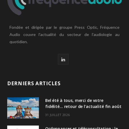
Fondée et dirigée par le groupe Press Optic, Fréquence
Audio couvre l'actualité du secteur de l'audiologie au
quotidien.
L
i
n
DERNIERS ARTICLES
k
Bel été à tous, merci de votre
e
fidélité… retour de l’actualité fin août
d
31 JUILLET 2026
I
Ordonnances et téléconsultation : le