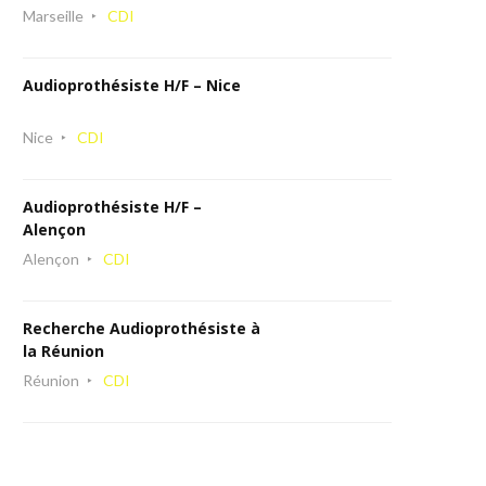
Marseille
CDI
Audioprothésiste H/F – Nice
Nice
CDI
Audioprothésiste H/F –
Alençon
Alençon
CDI
Recherche Audioprothésiste à
la Réunion
Réunion
CDI