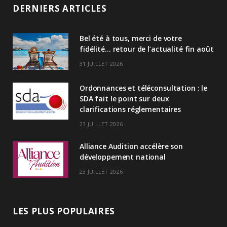
n
DERNIERS ARTICLES
k
Bel été à tous, merci de votre
e
fidélité… retour de l’actualité fin août
d
31 JUILLET 2026
I
Ordonnances et téléconsultation : le
n
SDA fait le point sur deux
clarifications réglementaires
23 JUILLET 2026
Alliance Audition accélère son
développement national
23 JUILLET 2026
LES PLUS POPULAIRES