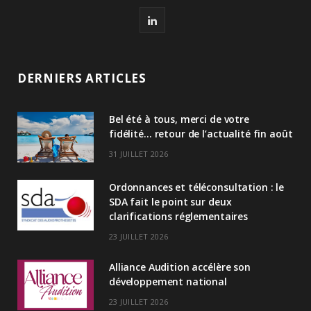
L
i
n
DERNIERS ARTICLES
k
Bel été à tous, merci de votre
e
fidélité… retour de l’actualité fin août
d
31 JUILLET 2026
I
Ordonnances et téléconsultation : le
n
SDA fait le point sur deux
clarifications réglementaires
23 JUILLET 2026
Alliance Audition accélère son
développement national
23 JUILLET 2026