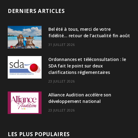
n
DERNIERS ARTICLES
k
Bel été à tous, merci de votre
e
fidélité… retour de l’actualité fin août
d
31 JUILLET 2026
I
Ordonnances et téléconsultation : le
n
SDA fait le point sur deux
clarifications réglementaires
23 JUILLET 2026
Alliance Audition accélère son
développement national
23 JUILLET 2026
LES PLUS POPULAIRES