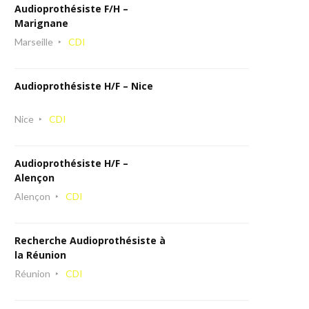
Audioprothésiste F/H –
Marignane
Marseille
CDI
Audioprothésiste H/F – Nice
Nice
CDI
Audioprothésiste H/F –
Alençon
Alençon
CDI
Recherche Audioprothésiste à
la Réunion
Réunion
CDI