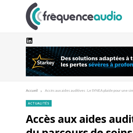
»
Accueil
Accès aux aides auditives : Le SYNEA plaide pour une sim
ACTUALITÉS
Accès aux aides audit
du parcours de soins