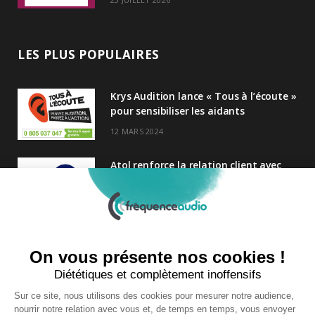
LES PLUS POPULAIRES
Krys Audition lance « Tous à l’écoute »
pour sensibiliser les aidants
12 MARS 2024
Atol renforce la relation client avec
une nouvelle campagne axée sur la
satisfaction
25 FÉVRIER 2025
Nouveau Directeur Général chez
Audition Conseil
27 MARS 2024