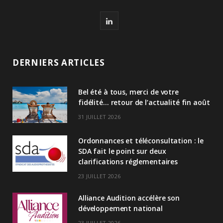
L
i
n
DERNIERS ARTICLES
k
Bel été à tous, merci de votre
e
fidélité… retour de l’actualité fin août
d
31 JUILLET 2026
I
Ordonnances et téléconsultation : le
n
SDA fait le point sur deux
clarifications réglementaires
23 JUILLET 2026
Alliance Audition accélère son
développement national
23 JUILLET 2026