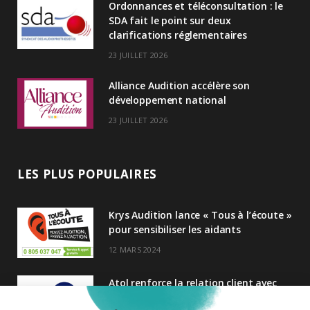
Ordonnances et téléconsultation : le
n
SDA fait le point sur deux
clarifications réglementaires
23 JUILLET 2026
Alliance Audition accélère son
développement national
23 JUILLET 2026
LES PLUS POPULAIRES
Krys Audition lance « Tous à l’écoute »
pour sensibiliser les aidants
12 MARS 2024
Atol renforce la relation client avec
une nouvelle campagne axée sur la