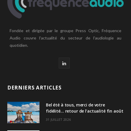
Fondée et dirigée par le groupe Press Optic, Fréquence
Audio couvre l'actualité du secteur de l'audiologie au
quotidien.
L
i
n
DERNIERS ARTICLES
k
Bel été à tous, merci de votre
e
fidélité… retour de l’actualité fin août
d
31 JUILLET 2026
I