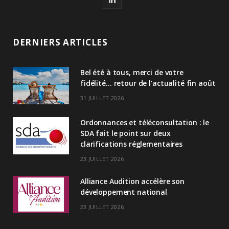
i
n
DERNIERS ARTICLES
k
Bel été à tous, merci de votre
e
fidélité… retour de l’actualité fin août
d
31 JUILLET 2026
I
Ordonnances et téléconsultation : le
n
SDA fait le point sur deux
clarifications réglementaires
23 JUILLET 2026
Alliance Audition accélère son
développement national
23 JUILLET 2026